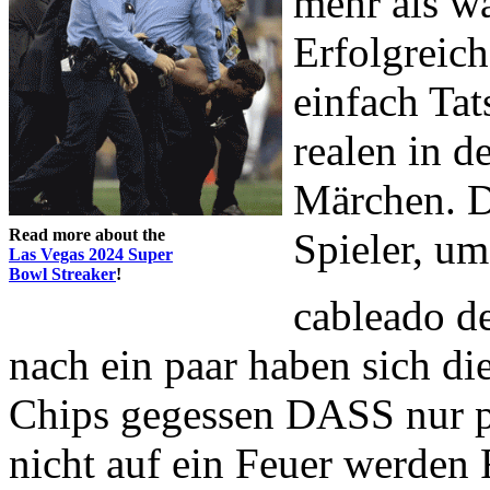
mehr als wa
Erfolgreich
einfach Tat
realen in d
Märchen. D
Read more about the
Spieler, um
Las Vegas 2024 Super
Bowl Streaker
!
cableado d
nach ein paar haben sich d
Chips gegessen DASS nur p
nicht auf ein Feuer werden 