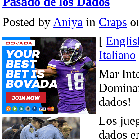
Pasado de los Dados
Posted by
Aniya
in
Craps
on
[
Englis
Italiano
Mar Inte
Dominar
dados!
Los jueg
dados e