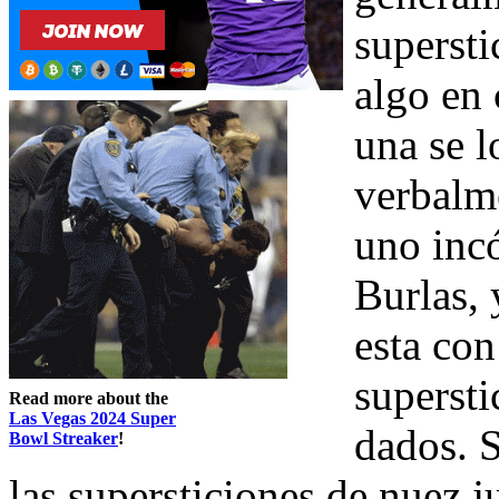
superst
algo en 
una se 
verbalm
uno inc
Burlas, 
esta con
supersti
Read more about the
Las Vegas 2024 Super
dados. S
Bowl Streaker
!
las supersticiones de nuez