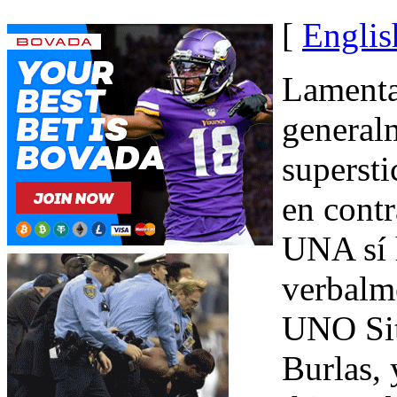
[
Englis
Lamenta
general
supersti
en contr
UNA sí 
verbalm
UNO Sit
Burlas, 