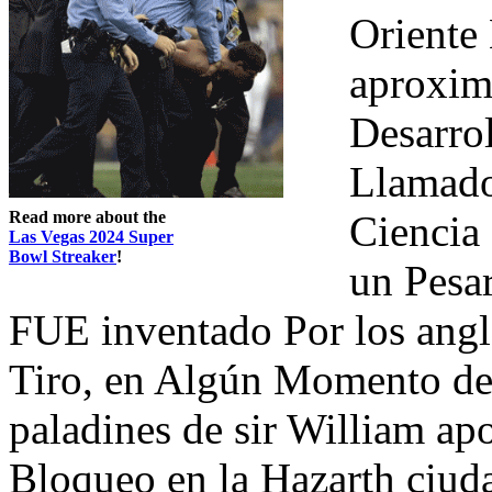
Oriente 
aproxim
Desarrol
Llamado
Read more about the
Ciencia
Las Vegas 2024 Super
Bowl Streaker
!
un Pesar
FUE inventado Por los angl
Tiro, en Algún Momento del
paladines de sir William ap
Bloqueo en la Hazarth ciuda