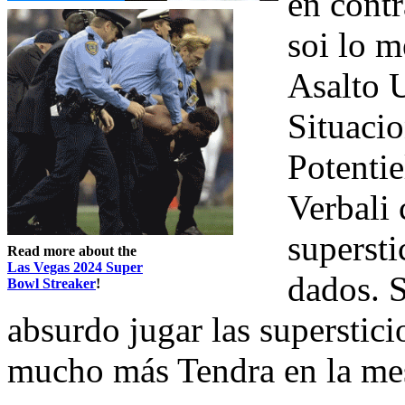
en contr
soi lo 
Asalto 
Situacio
Potentie
Verbali
supersti
Read more about the
Las Vegas 2024 Super
dados. 
Bowl Streaker
!
absurdo jugar las superstic
mucho más Tendra en la mes