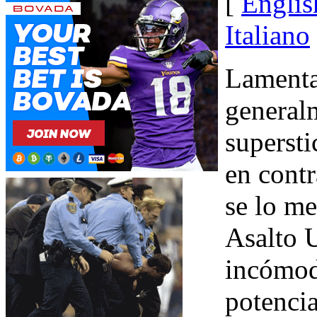
[
Englis
Italiano
Lamenta
generalm
supersti
en contr
se lo m
Asalto 
incómoda
potencia