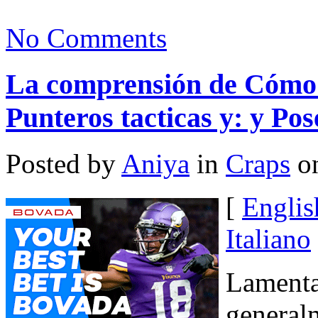
No Comments
La comprensión de Cómo 
Punteros tacticas y: y Pos
Posted by
Aniya
in
Craps
on
[
Englis
Italiano
Lamenta
generalm