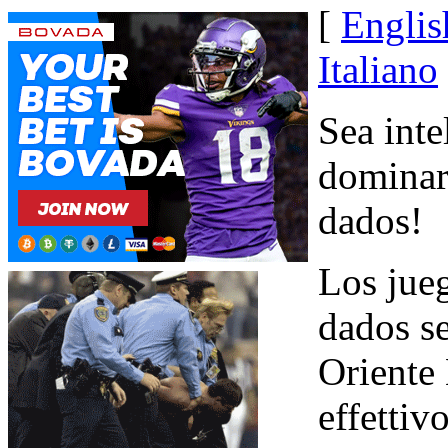
[
Englis
Italiano
Sea inte
dominar 
dados!
Los jueg
dados s
Oriente 
effetti