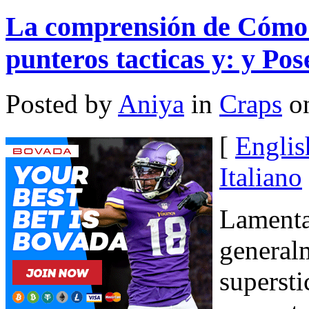
La comprensión de Cómo 
punteros tacticas y: y Pos
Posted by
Aniya
in
Craps
on
[
Englis
Italiano
Lamenta
generalm
supersti