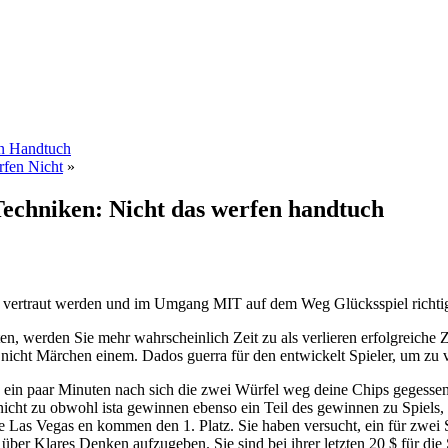
en Handtuch
rfen Nicht
»
echniken: Nicht das werfen handtuch
 vertraut werden und im Umgang MIT auf dem Weg Glücksspiel richti
n, werden Sie mehr wahrscheinlich Zeit zu als verlieren erfolgreiche Z
n nicht Märchen einem. Dados guerra für den entwickelt Spieler, um zu v
ein paar Minuten nach sich die zwei Würfel weg deine Chips gegessen
nicht zu obwohl ista gewinnen ebenso ein Teil des gewinnen zu Spiels,
 Las Vegas en kommen den 1. Platz. Sie haben versucht, ein für zwei St
über Klares Denken aufzugeben. Sie sind bei ihrer letzten 20 $ für die