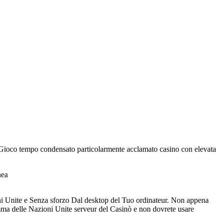
 Gioco tempo condensato particolarmente acclamato casino con elevata
nea
 Unite e Senza sforzo Dal desktop del Tuo ordinateur. Non appena
mma delle Nazioni Unite serveur del Casinò e non dovrete usare