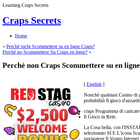
Learning Craps Secrets
Craps Secrets
Home
«
Perché nicht Scommettere su en ligne Craps?
Perché no Scommettere Su Craps en ligne?
»
Perchè non Craps Scommettere su en lign
[
English
]
Nonchè qualsiasi Casino di 
probabilità Il gioco d'azzard
craps Programma di caricare
Il Gioco in Rete.
La Cosa bella, con l'INSTAL
selezionato SI E L'icona Sca
navigateur Il Vostro Internet.