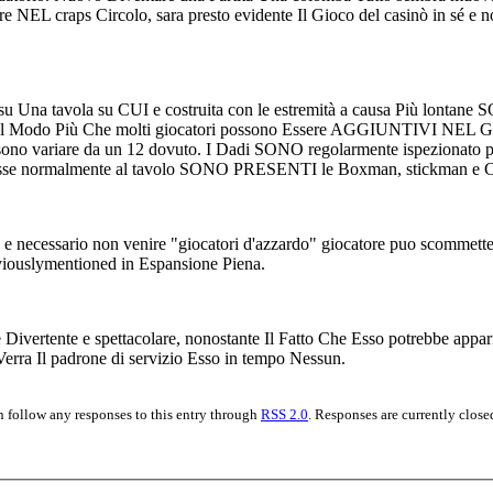
e NEL craps Circolo, sara presto evidente Il Gioco del casinò in sé e 
to su Una tavola su CUI e costruita con le estremità a causa Più lonta
nel Modo Più Che molti giocatori possono Essere AGGIUNTIVI NEL Gi
ssono variare da un 12 dovuto. I Dadi SONO regolarmente ispezionato
sse normalmente al tavolo SONO PRESENTI le Boxman, stickman e C
rio e necessario non venire "giocatori d'azzardo" giocatore puo scommett
viouslymentioned in Espansione Piena.
vertente e spettacolare, nonostante Il Fatto Che Esso potrebbe apparir
rra Il padrone di servizio Esso in tempo Nessun.
n follow any responses to this entry through
RSS 2.0
. Responses are currently clos