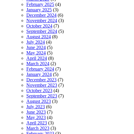
February 2025
(4)
January 2025
(3)
December 2024
(6)
November 2024
(3)
October 2024
(7)
September 2024
(5)
August 2024
(8)
July 2024
(4)
June 2024
(5)
May 2024
(5)
April 2024
(8)
March 2024
(2)
February 2024
(7)
January 2024
(5)
December 2023
(7)
November 2023
(7)
October 2023
(4)
September 2023
(7)
August 2023
(3)
July 2023
(6)
June 2023
(7)
May 2023
(4)
April 2023
(3)
March 2023
(3)
February 2023
(3)