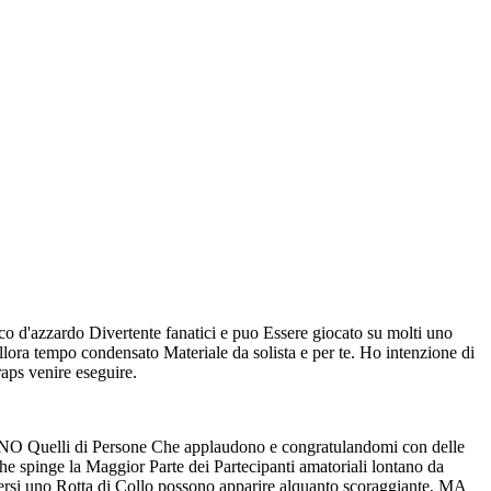
o d'azzardo Divertente fanatici e puo Essere giocato su molti uno
ora tempo condensato Materiale da solista e per te. Ho intenzione di
aps venire eseguire.
SONO Quelli di Persone Che applaudono e congratulandomi con delle
e spinge la Maggior Parte dei Partecipanti amatoriali lontano da
rsi uno Rotta di Collo possono apparire alquanto scoraggiante, MA