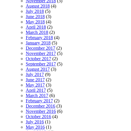
November 2018
(3)
August 2018
(4)
July 2018
(5)
June 2018
(3)
May 2018
(4)
April 2018
(2)
March 2018
(2)
February 2018
(4)
January 2018
(5)
December 2017
(2)
November 2017
(5)
October 2017
(2)
September 2017
(5)
August 2017
(3)
July 2017
(9)
June 2017
(2)
May 2017
(3)
April 2017
(5)
March 2017
(6)
February 2017
(2)
December 2016
(3)
November 2016
(6)
October 2016
(4)
July 2016
(1)
May 2016
(1)