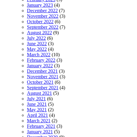
January 2023
(4)
December 2022
(7)
November 2022
(3)
October 2022
(6)
September 2022
(7)
August 2022
(9)
July 2022
(6)
June 2022
(3)
May 2022
(4)
March 2022
(10)
February 2022
(3)
January 2022
(3)
December 2021
(3)
November 2021
(3)
October 2021
(6)
September 2021
(4)
August 2021
(5)
July 2021
(6)
June 2021
(5)
May 2021
(2)
April 2021
(4)
March 2021
(2)
February 2021
(3)
January 2021
(5)