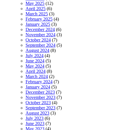
May 2025
(12)
April 2025
(6)
March 2025
(3)
February 2025
(4)
January 2025
(3)
December 2024
(6)
November 2024
(3)
October 2024
(7)
September 2024
(5)
August 2024
(8)
July 2024
(4)
June 2024
(5)
May 2024
(5)
April 2024
(8)
March 2024
(2)
February 2024
(7)
January 2024
(5)
December 2023
(7)
November 2023
(7)
October 2023
(4)
September 2023
(7)
August 2023
(3)
July 2023
(6)
June 2023
(7)
May 2023
(4)