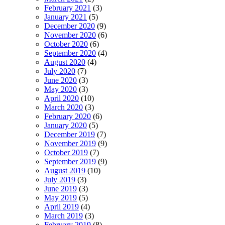
February 2021
(3)
January 2021
(5)
December 2020
(9)
November 2020
(6)
October 2020
(6)
September 2020
(4)
August 2020
(4)
July 2020
(7)
June 2020
(3)
May 2020
(3)
April 2020
(10)
March 2020
(3)
February 2020
(6)
January 2020
(5)
December 2019
(7)
November 2019
(9)
October 2019
(7)
September 2019
(9)
August 2019
(10)
July 2019
(3)
June 2019
(3)
May 2019
(5)
April 2019
(4)
March 2019
(3)
February 2019
(8)