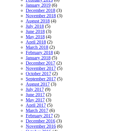
January 2019
(6)
December 2018
(3)
November 2018
(3)
August 2018
(4)
July 2018
(5)
June 2018
(3)
May 2018
(4)
April 2018
(2)
March 2018
(2)
February 2018
(4)
January 2018
(5)
December 2017
(2)
November 2017
(5)
October 2017
(2)
September 2017
(5)
August 2017
(3)
July 2017
(9)
June 2017
(2)
May 2017
(3)
April 2017
(5)
March 2017
(6)
February 2017
(2)
December 2016
(3)
November 2016
(6)