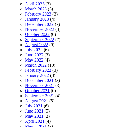
April 2023
(3)
March 2023
(3)
February 2023
(3)
January 2023
(4)
December 2022
(7)
November 2022
(3)
October 2022
(6)
September 2022
(7)
August 2022
(9)
July 2022
(6)
June 2022
(3)
May 2022
(4)
March 2022
(10)
February 2022
(3)
January 2022
(3)
December 2021
(3)
November 2021
(3)
October 2021
(6)
September 2021
(4)
August 2021
(5)
July 2021
(6)
June 2021
(5)
May 2021
(2)
April 2021
(4)
March 2021
(2)