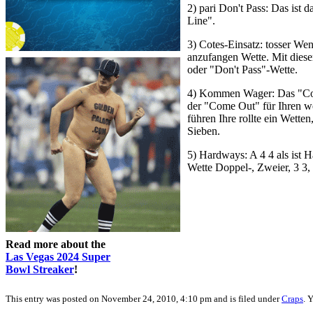
2) pari Don't Pass: Das ist 
Line".
3) Cotes-Einsatz: tosser Wen
anzufangen Wette. Mit diese
oder "Don't Pass"-Wette.
4) Kommen Wager: Das "Come
der "Come Out" für Ihren we
führen Ihre rollte ein Wette
Sieben.
5) Hardways: A 4 4 als ist H
Wette Doppel-, Zweier, 3 3, 
Read more about the
Las Vegas 2024 Super
Bowl Streaker
!
This entry was posted on November 24, 2010, 4:10 pm and is filed under
Craps
. 