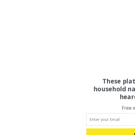
These pla
household na
hear
Free 