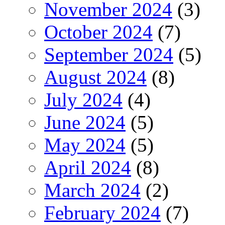
November 2024
(3)
October 2024
(7)
September 2024
(5)
August 2024
(8)
July 2024
(4)
June 2024
(5)
May 2024
(5)
April 2024
(8)
March 2024
(2)
February 2024
(7)