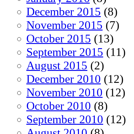
December 2015
(8)
November 2015
(7)
October 2015
(13)
September 2015
(11)
August 2015
(2)
December 2010
(12)
November 2010
(12)
October 2010
(8)
September 2010
(12)
August 2010
(8)