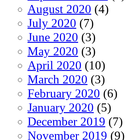
August 2020
(4)
July 2020
(7)
June 2020
(3)
May 2020
(3)
April 2020
(10)
March 2020
(3)
February 2020
(6)
January 2020
(5)
December 2019
(7)
November 2019
(9)