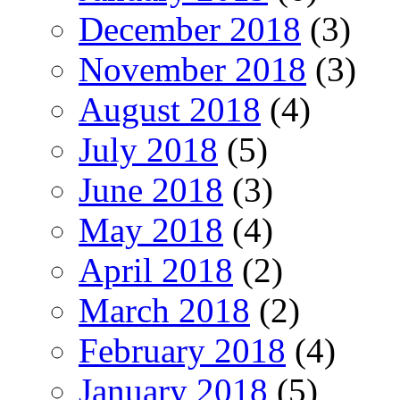
December 2018
(3)
November 2018
(3)
August 2018
(4)
July 2018
(5)
June 2018
(3)
May 2018
(4)
April 2018
(2)
March 2018
(2)
February 2018
(4)
January 2018
(5)