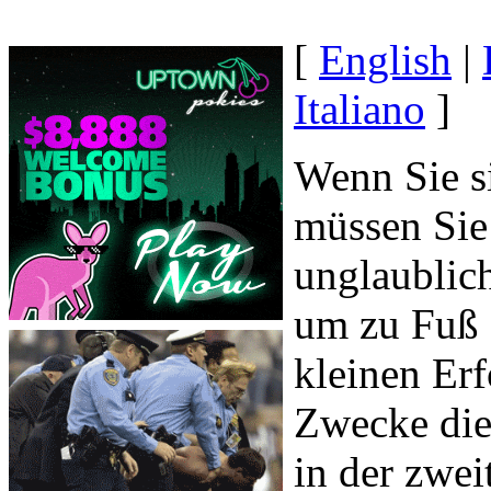
[
English
|
Italiano
]
Wenn Sie si
müssen Sie 
unglaublich
um zu Fuß 
kleinen Erf
Zwecke dies
in der zwei