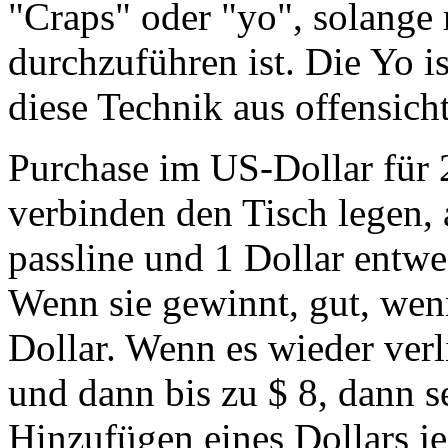
"Craps" oder "yo", solange
durchzuführen ist. Die Yo is
diese Technik aus offensich
Purchase im US-Dollar für
verbinden den Tisch legen, 
passline und 1 Dollar entwed
Wenn sie gewinnt, gut, wenn
Dollar. Wenn es wieder verl
und dann bis zu $ 8, dann 
Hinzufügen eines Dollars je