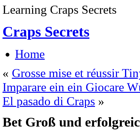
Learning Craps Secrets
Craps Secrets
Home
«
Grosse mise et réussir Ti
Imparare ein ein Giocare Wü
El pasado di Craps
»
Bet Groß und erfolgrei